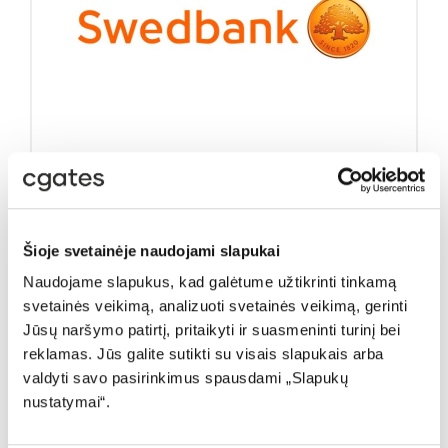
Šioje svetainėje naudojami slapukai
„Swedbank“ suteikė 14 mln. eurų
finansavimą „Cgates“ verslo
Naudojame slapukus, kad galėtume užtikrinti tinkamą
plėtrai
svetainės veikimą, analizuoti svetainės veikimą, gerinti
Jūsų naršymo patirtį, pritaikyti ir suasmeninti turinį bei
„Swedbank“ suteikė 14 mln. eurų finansavimą vienam
reklamas. Jūs galite sutikti su visais slapukais arba
didžiausių šalyje televizijos ir interneto paslaugų
valdyti savo pasirinkimus spausdami „Slapukų
teikėjų – bendrovei „Cgates“. Lėšos bus skirtos
nustatymai“.
bendrovės „Splius“ verslo dalies įsigijimui ir