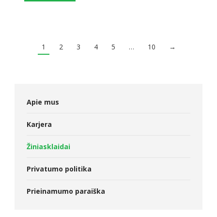
1
2
3
4
5
…
10
→
Apie mus
Karjera
Žiniasklaidai
Privatumo politika
Prieinamumo paraiška