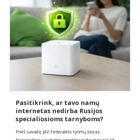
Pasitikrink, ar tavo namų
internetas nedirba Rusijos
specialiosioms tarnyboms?
Prieš savaitę JAV Federalinis tyrimų biuras,
Nacionalinio saugumo agentūra ir daugiau nei 15