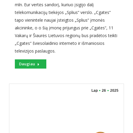
mln. Eur vertės sandorį, kuriuo įsigijo dalį
telekomunikacijų tiekėjos „Splius“ verslo. „Cgates“
tapo vienintele naujai įsteigtos „Splius“ įmonės
akcininke, o o šią įmonę prijungus prie „Cgates“, 11
Vakarų ir Šiaurės Lietuvos regionų bus pradėtos teikti
„Cgates“ šviesolaidinio interneto ir išmaniosios
televizijos paslaugos.
Daugiau
Lap
26
2025