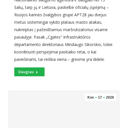
šalių, tarp jų ir Lietuva, paskelbė oficialų įspėjimą –
Rusijos karinės žvalgybos grupė APT28 jau dvejus
metus sistemingai vykdo plataus masto atakas,
nukreiptas į pažeidžiamus maršrutizatorius visame
pasaulyje. Pasak „Cgates” Infrastruktūros
departamento direktoriaus Mindaugo Sikorskio, tokie
koordinuoti perspėjimai pasitaiko retai, o kai
paviešinami, tai reiškia viena – grėsmė yra didelė.
Daugiau
Kov
17
2026