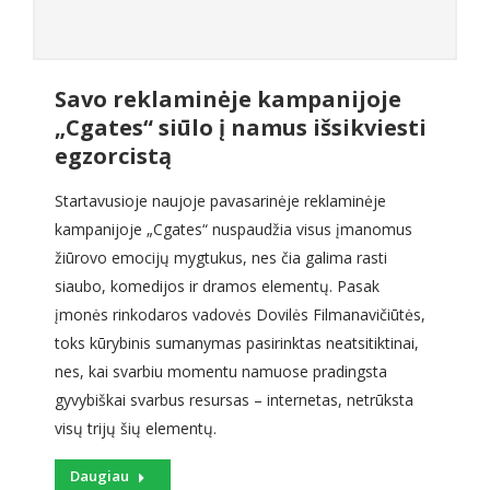
Savo reklaminėje kampanijoje
„Cgates“ siūlo į namus išsikviesti
egzorcistą
Startavusioje naujoje pavasarinėje reklaminėje
kampanijoje „Cgates“ nuspaudžia visus įmanomus
žiūrovo emocijų mygtukus, nes čia galima rasti
siaubo, komedijos ir dramos elementų. Pasak
įmonės rinkodaros vadovės Dovilės Filmanavičiūtės,
toks kūrybinis sumanymas pasirinktas neatsitiktinai,
nes, kai svarbiu momentu namuose pradingsta
gyvybiškai svarbus resursas – internetas, netrūksta
visų trijų šių elementų.
Daugiau