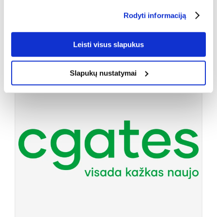
integracijai bei tolimesnei tinklo plėtrai.
Rodyti informaciją
Daugiau
Leisti visus slapukus
Kov
27
2024
Slapukų nustatymai