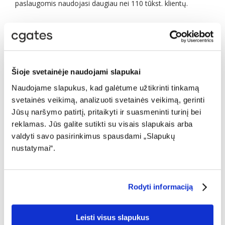
paslaugomis naudojasi daugiau nei 110 tūkst. klientų.
Šioje svetainėje naudojami slapukai
Naujienos
Naudojame slapukus, kad galėtume užtikrinti tinkamą
svetainės veikimą, analizuoti svetainės veikimą, gerinti
DUK: Internetas
Jūsų naršymo patirtį, pritaikyti ir suasmeninti turinį bei
reklamas. Jūs galite sutikti su visais slapukais arba
DUK: Televizija
valdyti savo pasirinkimus spausdami „Slapukų
nustatymai“.
Naujos kartos CGATES TV
Sumani televizija
Rodyti informaciją
Skaitmeninė televizija
Leisti visus slapukus
DUK: Sutartys