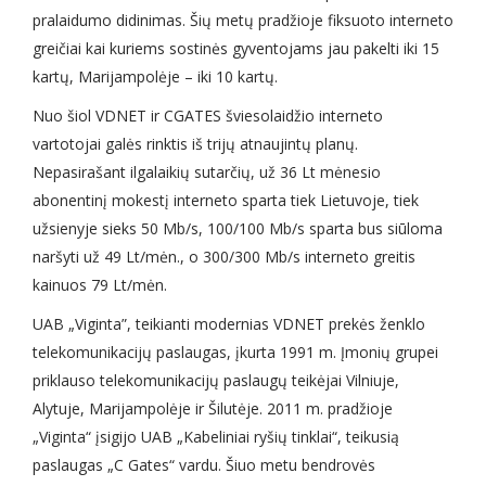
pralaidumo didinimas. Šių metų pradžioje fiksuoto interneto
greičiai kai kuriems sostinės gyventojams jau pakelti iki 15
kartų, Marijampolėje – iki 10 kartų.
Nuo šiol VDNET ir CGATES šviesolaidžio interneto
vartotojai galės rinktis iš trijų atnaujintų planų.
Nepasirašant ilgalaikių sutarčių, už 36 Lt mėnesio
abonentinį mokestį interneto sparta tiek Lietuvoje, tiek
užsienyje sieks 50 Mb/s, 100/100 Mb/s sparta bus siūloma
naršyti už 49 Lt/mėn., o 300/300 Mb/s interneto greitis
kainuos 79 Lt/mėn.
UAB „Viginta”, teikianti modernias VDNET prekės ženklo
telekomunikacijų paslaugas, įkurta 1991 m. Įmonių grupei
priklauso telekomunikacijų paslaugų teikėjai Vilniuje,
Alytuje, Marijampolėje ir Šilutėje. 2011 m. pradžioje
„Viginta“ įsigijo UAB „Kabeliniai ryšių tinklai“, teikusią
paslaugas „C Gates“ vardu. Šiuo metu bendrovės