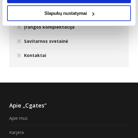
DUK: Sąskaitos
Slapukų nustatymai
Įrangos komplektacija
Savitarnos svetainė
Kontaktai
Apie „Cgates“
Apie mus
Karjera