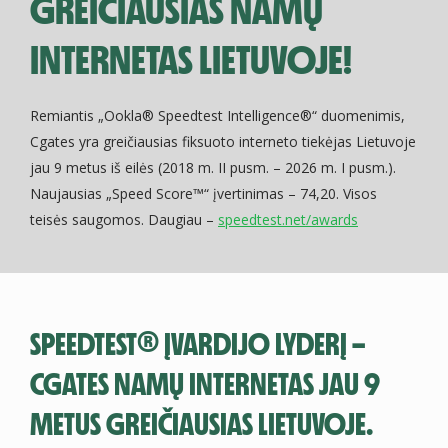
GREIČIAUSIAS NAMŲ
INTERNETAS LIETUVOJE!
Remiantis „Ookla® Speedtest Intelligence®“ duomenimis,
Cgates yra greičiausias fiksuoto interneto tiekėjas Lietuvoje
jau 9 metus iš eilės (2018 m. II pusm. – 2026 m. I pusm.).
Naujausias „Speed Score™“ įvertinimas – 74,20. Visos
teisės saugomos. Daugiau –
speedtest.net/awards
SPEEDTEST® ĮVARDIJO LYDERĮ –
CGATES NAMŲ INTERNETAS JAU 9
METUS GREIČIAUSIAS LIETUVOJE.