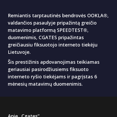
Remiantis tarptautinės bendrovės OOKLA®,
valdančios pasaulyje pripažintą greičio
matavimo platformą SPEEDTEST®,
duomenimis, CGATES pripažintas
greičiausiu fiksuotojo interneto tiekėju
Lietuvoje.
Šis prestižinis apdovanojimas teikiamas
geriausiai pasirodžiusiems fiksuoto
interneto ryšio tiekėjams ir pagrįstas 6
mėnesių matavimų duomenimis.
Apie „Cgates“