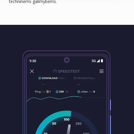
techninėms galimybėms.