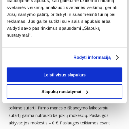
Naudojame slapukus, kad galėtume užtikrinti tinkamą
svetainės veikimą, analizuoti svetainės veikimą, gerinti
NUVILIA JŪSŲ INTERNETO KOKYBĖ?
Jūsų naršymo patirtį, pritaikyti ir suasmeninti turinį bei
reklamas. Jūs galite sutikti su visais slapukais arba
IŠBANDYKITE GREIČIAUSIĄ
valdyti savo pasirinkimus spausdami „Slapukų
LIETUVOJE CGATES!
nustatymai“.
Rodyti informaciją
NORIU IŠBANDYTI
Leisti visus slapukus
Pasiūlymas galioja ribotą laiką privatiems klientams,
Slapukų nustatymai
užsisakiusiems „Cgates“ interneto planą iki 300 Mb/s, iki
500 Mb/s arba iki 1 Gb/s ir pasirašiusiems 24 mėn. paslaugų
teikimo sutartį. Pirmo mėnesio išbandymo laikotarpiu
sutartį galima nutraukti be jokių mokesčių. Paslaugos
aktyvacijos mokestis – 0 €. Paslaugos teikiamos esant