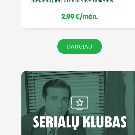
komanda Jums atrinko savo rankomis.
2.99 €/mėn.
DAUGIAU