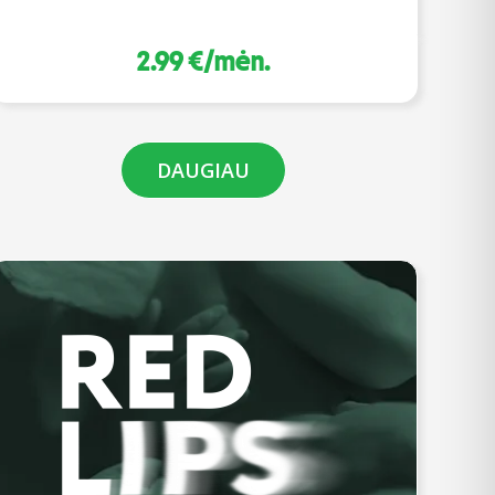
2.99 €/mėn.
DAUGIAU