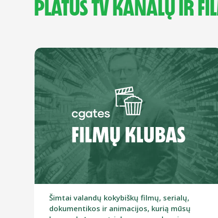
PLATUS TV KANALŲ IR FI
Šimtai valandų kokybiškų filmų, serialų,
dokumentikos ir animacijos, kurią mūsų