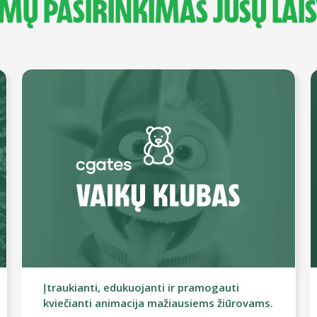
LMŲ PASIRINKIMAS JŪSŲ LAIS
Įtraukianti, edukuojanti ir pramogauti
kviečianti animacija mažiausiems žiūrovams.