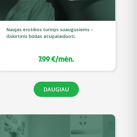
Naujas erotikos turinys suaugusiems –
išskirtinis būdas atsipalaiduoti.
7.99 €/mėn.
DAUGIAU