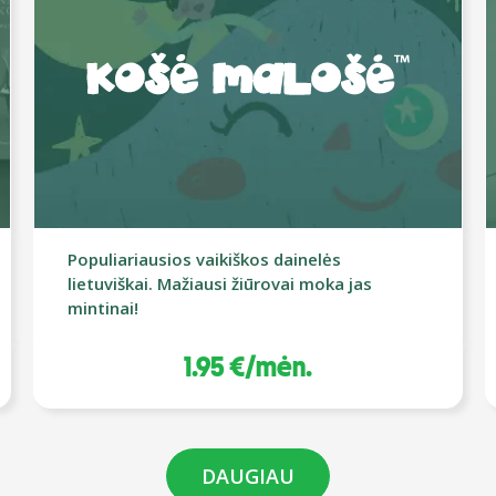
Populiariausios vaikiškos dainelės
lietuviškai. Mažiausi žiūrovai moka jas
mintinai!
1.95 €/mėn.
DAUGIAU