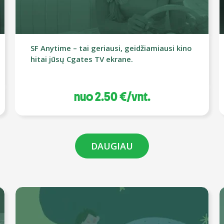
SF Anytime – tai geriausi, geidžiamiausi kino
hitai jūsų Cgates TV ekrane.
nuo 2.50 €/vnt.
DAUGIAU