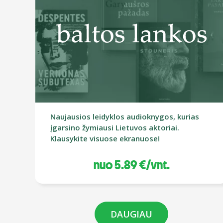
Naujausios leidyklos audioknygos, kurias
įgarsino žymiausi Lietuvos aktoriai.
Klausykite visuose ekranuose!
nuo 5.89 €/vnt.
DAUGIAU