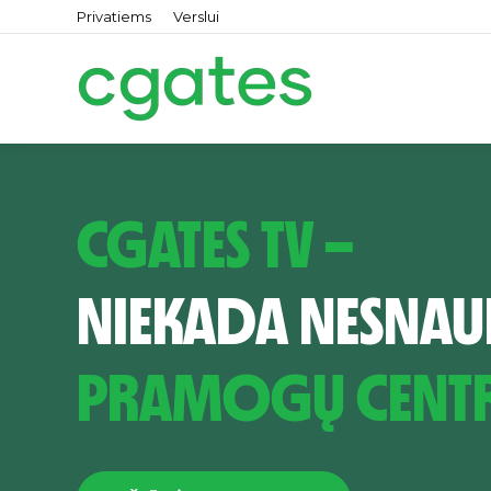
Privatiems
Verslui
CGATES TV –
NIEKADA NESNAU
PRAMOGŲ CENT