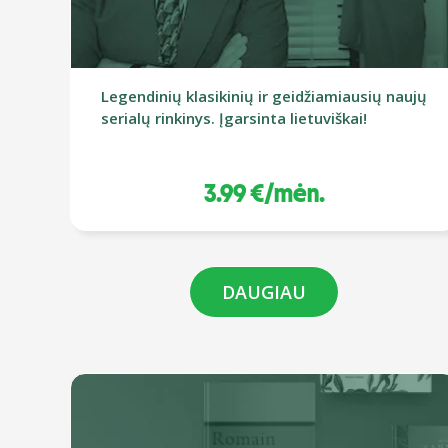
Legendinių klasikinių ir geidžiamiausių naujų
serialų rinkinys. Įgarsinta lietuviškai!
3.99 €/mėn.
DAUGIAU