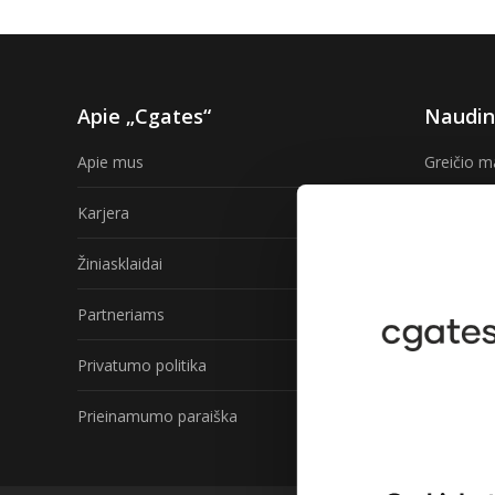
Apie „Cgates“
Naudin
Apie mus
Greičio m
Karjera
TV progra
Žiniasklaidai
Internetas
Partneriams
Interneta
Privatumo politika
Gaukite „
Prieinamumo paraiška