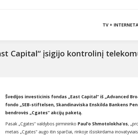
TV + INTERNET
ast Capital“ įsigijo kontrolinį telek
Švedijos investicinis fondas „East Capital“ iš „Advanced Br
fondo „SEB-stiftelsen, Skandinaviska Enskilda Bankens Pensi
bendrovės „Cgates“ akcijų paketą.
Pasak „Cgates“ valdybos pirmininko
Paul‘o Shmotolokha‘os
, „pr
metais „Cgates“ augo itin sparčiai, rinkoje išsiskirdama inovatyviais