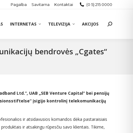
Pagalba
Savitarna
Kontaktai
(0 5) 215 0000
AS
INTERNETAS
TELEVIZIJA
AKCIJOS
Search:
omunikacijų bendrovės „Cgates“
oadband Ltd.“, UAB „SEB Venture Capital“ bei pensijų
onsstiftelse“ įsigijo kontrolinį telekomunikacijų
ofesionalios ir atsidavusios komandos dėka pastaraisiais
 produktais ir atsakingu rūpesčiu savo klientais. Tikime,