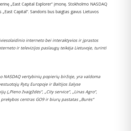
kterinę „East Capital Explorer“ įmonę. Stokholmo NASDAQ
as „East Capital“. Sandoris bus baigtas gavus Lietuvos
iesolaidinio interneto bei interaktyvios ir įprastos
erneto ir televizijos paslaugų teikėja Lietuvoje, turinti
mo NASDAQ vertybinių popierių biržoje, yra valdoma
vestuotojų Rytų Europoje ir Baltijos šalyse
jų („Pieno žvaigždės“, „City service“, „Linas Agro“,
so prekybos centras GO
9
ir biurų pastatas „Burės“