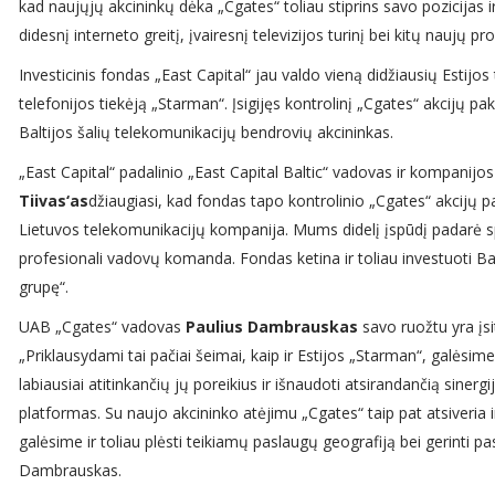
kad naujųjų akcininkų dėka „Cgates“ toliau stiprins savo pozicijas 
didesnį interneto greitį, įvairesnį televizijos turinį bei kitų naujų p
Investicinis fondas „East Capital“ jau valdo vieną didžiausių Estijos
telefonijos tiekėją „Starman“. Įsigijęs kontrolinį „Cgates“ akcijų pak
Baltijos šalių telekomunikacijų bendrovių akcininkas.
„East Capital“ padalinio „East Capital Baltic“ vadovas ir kompanij
Tiivas‘as
džiaugiasi, kad fondas tapo kontrolinio „Cgates“ akcijų p
Lietuvos telekomunikacijų kompanija. Mums didelį įspūdį padarė spa
profesionali vadovų komanda. Fondas ketina ir toliau investuoti B
grupę“.
UAB „Cgates“ vadovas
Paulius Dambrauskas
savo ruožtu yra įsit
„Priklausydami tai pačiai šeimai, kaip ir Estijos „Starman“, galėsi
labiausiai atitinkančių jų poreikius ir išnaudoti atsirandančią sinergi
platformas. Su naujo akcininko atėjimu „Cgates“ taip pat atsiveria 
galėsime ir toliau plėsti teikiamų paslaugų geografiją bei gerinti p
Dambrauskas.