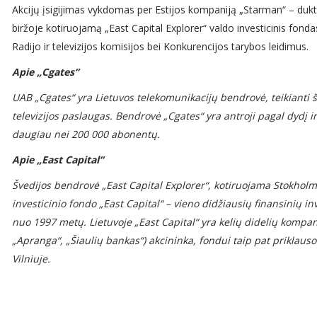
Akcijų įsigijimas vykdomas per Estijos kompaniją „Starman“ – du
biržoje kotiruojamą „East Capital Explorer“ valdo investicinis fond
Radijo ir televizijos komisijos bei Konkurencijos tarybos leidimus.
Apie „Cgates“
UAB „Cgates“ yra Lietuvos telekomunikacijų bendrovė, teikianti šv
televizijos paslaugas. Bendrovė „Cgates“ yra antroji pagal dydį int
daugiau nei
20
0 000 abonentų.
Apie „East Capital“
Švedijos bendrovė „East Capital Explorer“, kotiruojama Stokhol
investicinio fondo „East Capital“ – vieno didžiausių finansinių in
nuo
1997
metų. Lietuvoje „East Capital“ yra kelių didelių kompani
„Apranga“, „Šiaulių bankas“) akcininka, fondui taip pat priklau
Vilniuje.