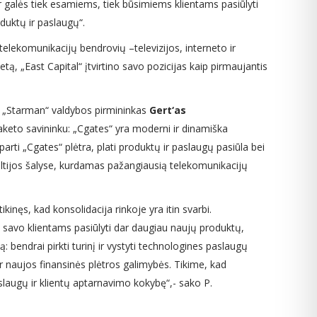
ir galės tiek esamiems, tiek būsimiems klientams pasiūlyti
roduktų ir paslaugų“.
 telekomunikacijų bendrovių –televizijos, interneto ir
etą, „East Capital“ įtvirtino savo pozicijas kaip pirmaujantis
os „Starman“ valdybos pirmininkas
Gert‘as
aketo savininku: „Cgates“ yra moderni ir dinamiška
rti „Cgates“ plėtra, plati produktų ir paslaugų pasiūla bei
altijos šalyse, kurdamas pažangiausią telekomunikacijų
ikinęs, kad konsolidacija rinkoje yra itin svarbi.
me savo klientams pasiūlyti dar daugiau naujų produktų,
ją: bendrai pirkti turinį ir vystyti technologines paslaugų
ir naujos finansinės plėtros galimybės. Tikime, kad
aslaugų ir klientų aptarnavimo kokybę“,- sako P.