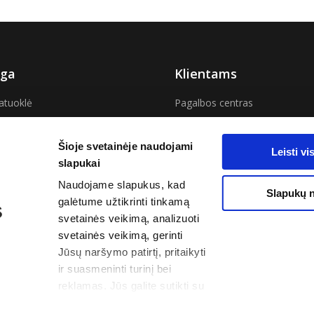
ga
Klientams
atuoklė
Pagalbos centras
ma savaitei
Aktualios naujienos
Šioje svetainėje naudojami
Leisti v
slapukai
 Vilniuje
DUK
Naudojame slapukus, kad
Slapukų 
s Kaune
El. pašto tikrinimas
galėtume užtikrinti tinkamą
svetainės veikimą, analizuoti
Cgates“ pasiūlymą!
Savitarnos svetainė
svetainės veikimą, gerinti
Jūsų naršymo patirtį, pritaikyti
ir suasmeninti turinį bei
reklamas. Jūs galite sutikti su
visais slapukais arba valdyti