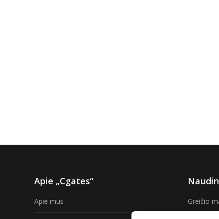
Apie „Cgates“
Naudin
Apie mus
Greičio m