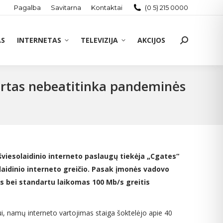
Pagalba
Savitarna
Kontaktai
(0 5) 215 0000
AS
INTERNETAS
TELEVIZIJA
AKCIJOS
Search:
ndartas nebeatitinka pandeminės
 šviesolaidinio interneto paslaugų tiekėja „Cgates“
laidinio interneto greičio. Pasak įmonės vadovo
s bei standartu laikomas 100 Mb/s greitis
ui, namų interneto vartojimas staiga šoktelėjo apie 40