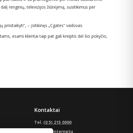
dalį renginių, televizijos žiūrėjimą, susitikimus per
 prisitaikyti“, – įsitikinęs „Cgates“ vadovas.
ams, esami klientai taip pat gali kreiptis dėl šio pokyčio,
Kontaktai
Tel.
(0 5) 215 0000
Klauskite
internetu