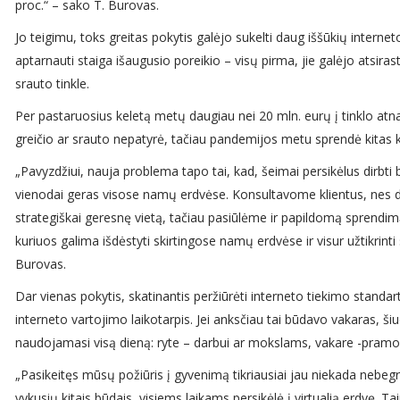
proc.“ – sako T. Burovas.
Jo teigimu, toks greitas pokytis galėjo sukelti daug iššūkių intern
aptarnauti staiga išaugusio poreikio – visų pirma, jie galėjo atsir
srauto tinkle.
Per pastaruosius keletą metų daugiau nei 20 mln. eurų į tinklo at
greičio ar srauto nepatyrė, tačiau pandemijos metu sprendė kitas k
„Pavyzdžiui, nauja problema tapo tai, kad, šeimai persikėlus dirbti
vienodai geras visose namų erdvėse. Konsultavome klientus, nes dau
strategiškai geresnę vietą, tačiau pasiūlėme ir papildomą sprendimą
kuriuos galima išdėstyti skirtingose namų erdvėse ir visur užtikrint
Burovas.
Dar vienas pokytis, skatinantis peržiūrėti interneto tiekimo standa
interneto vartojimo laikotarpis. Jei anksčiau tai būdavo vakaras, ši
naudojamasi visą dieną: ryte – darbui ar mokslams, vakare -pram
„Pasikeitęs mūsų požiūris į gyvenimą tikriausiai jau niekada nebegr
vykusių kitais būdais, visiems laikams persikėlė į virtualią erdvę.