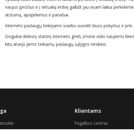
naujus įpročius ir į virtualią erdvę galbūt jau visam laikui perkėlėme 
atstumą, apsipirkimus ir panašiai.
Interneto paslaugų tiekėjams svarbu suvokti šiuos pokyčius ir prie jų
Dvigubai didesnį startinį interneto greitį įmonė siūlo naujiems klient
kitu atveju jiems teikiamų paslaugų sąlygos nesikeis.
ga
Klientams
atuoklė
Pagalbos centras