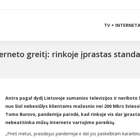
TV + INTERNET
terneto greitį: rinkoje įprastas sta
Antra pagal dydį Lietuvoje sumanios televizijos ir neriboto
nuo šiol nebesiūlys klientams mažesnio nei 200 Mb/s švieso
Tomo Burovo, pandemija parodė, kad rinkoje vis dar įprasta
nebeatitinka mūsų interneto vartojimo poreikių.
„Prieš metus, prasidėjus pandemijai ir dėl jos paskelbtam karantin