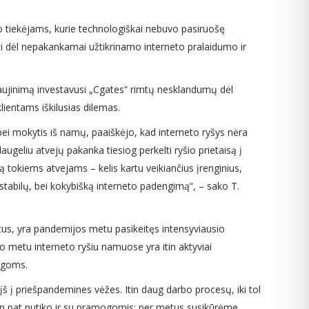
eto tiekėjams, kurie technologiškai nebuvo pasiruošę
asti dėl nepakankamai užtikrinamo interneto pralaidumo ir
naujinimą investavusi „Cgates“ rimtų nesklandumų dėl
lientams iškilusias dilemas.
 bei mokytis iš namų, paaiškėjo, kad interneto ryšys nėra
geliu atvejų pakanka tiesiog perkelti ryšio prietaisą į
 tokiems atvejams – kelis kartu veikiančius įrenginius,
i stabilų, bei kokybišką interneto padengimą“, – sako T.
rtus, yra pandemijos metu pasikeitęs intensyviausio
uo metu interneto ryšiu namuose yra itin aktyviai
ogoms.
įš į priešpandemines vėžes. Itin daug darbo procesų, iki tol
 Taip pat nutiko ir su pramogomis: per metus susikūrėme