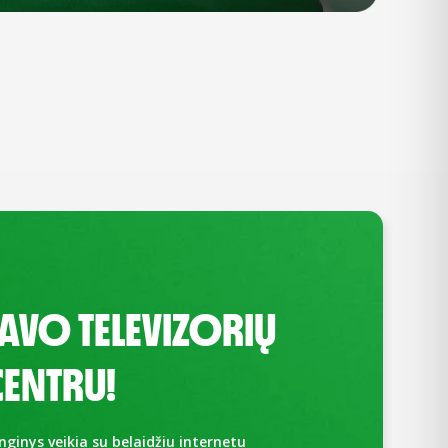
SAVO TELEVIZORIŲ
ENTRU!
enginys veikia su belaidžiu internetu