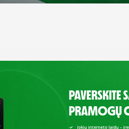
PAVERSKITE 
PRAMOGŲ C
Jokių interneto laidų – įr