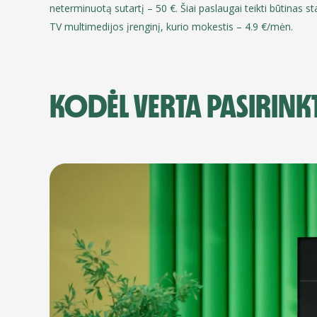
neterminuotą sutartį – 50 €. Šiai paslaugai teikti būtinas st
TV multimedijos įrenginį, kurio mokestis – 4.9 €/mėn.
KODĖL VERTA PASIRINKT