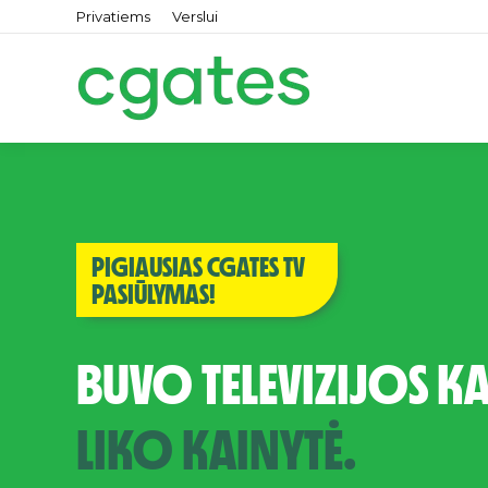
Privatiems
Verslui
PIGIAUSIAS CGATES TV
PASIŪLYMAS!
BUVO TELEVIZIJOS K
LIKO KAINYTĖ.