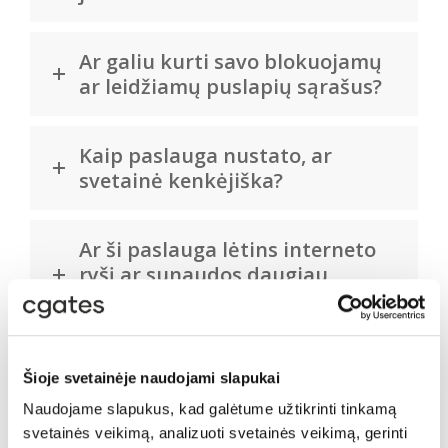
Ar galiu kurti savo blokuojamų
ar leidžiamų puslapių sąrašus?
Kaip paslauga nustato, ar
svetainė kenkėjiška?
Ar ši paslauga lėtins interneto
ryšį ar sunaudos daugiau
duomenų?
Ar Interneto apsauga pilnai
Šioje svetainėje naudojami slapukai
apsaugo įrenginį?
Naudojame slapukus, kad galėtume užtikrinti tinkamą
svetainės veikimą, analizuoti svetainės veikimą, gerinti