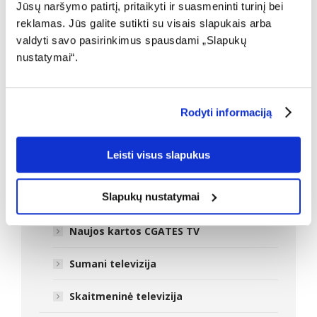
Jūsų naršymo patirtį, pritaikyti ir suasmeninti turinį bei
Kaip užsisakyti Interneto
reklamas. Jūs galite sutikti su visais slapukais arba
apsaugos paslaugą?
valdyti savo pasirinkimus spausdami „Slapukų
nustatymai“.
Rodyti informaciją
Naujienos
Leisti visus slapukus
DUK: Internetas
Slapukų nustatymai
DUK: Televizija
Naujos kartos CGATES TV
Sumani televizija
Skaitmeninė televizija