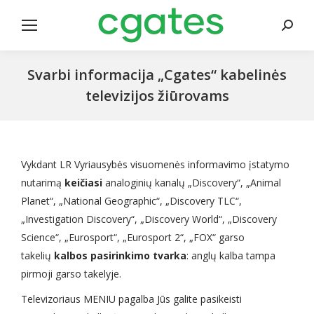
Search
Svarbi informacija „Cgates“ kabelinės
televizijos žiūrovams
Vykdant LR Vyriausybės visuomenės informavimo įstatymo
nutarimą
keičiasi
analoginių kanalų „Discovery“, „Animal
Planet“, „National Geographic“, „Discovery TLC“,
„Investigation Discovery“, „Discovery World“, „Discovery
Science“, „Eurosport“, „Eurosport 2“, „FOX“ garso
takelių
kalbos pasirinkimo tvarka
: anglų kalba tampa
pirmoji garso takelyje.
Televizoriaus MENIU pagalba Jūs galite pasikeisti