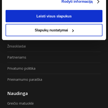
Rodyti informaciją
Apie „Cgates“
Leisti visus slapukus
Apie mus
Slapukų nustatymai
Karjera
Žiniasklaidai
Partneriams
Privatumo politika
Prieinamumo paraiška
Naudinga
Greičio matuoklė