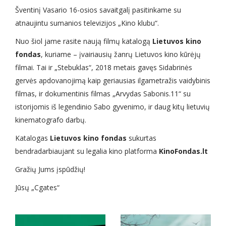
Šventinį Vasario 16-osios savaitgalį pasitinkame su
atnaujintu sumanios televizijos „Kino klubu“.
Nuo šiol jame rasite naują filmų katalogą
Lietuvos kino
fondas
, kuriame – įvairiausių žanrų Lietuvos kino kūrėjų
filmai. Tai ir „Stebuklas“, 2018 metais gavęs Sidabrinės
gervės apdovanojimą kaip geriausias ilgametražis vaidybinis
filmas, ir dokumentinis filmas „Arvydas Sabonis.11“ su
istorijomis iš legendinio Sabo gyvenimo, ir daug kitų lietuvių
kinematografo darbų.
Katalogas
Lietuvos kino fondas
sukurtas
bendradarbiaujant su legalia kino platforma
KinoFondas.lt
Gražių Jums įspūdžių!
Jūsų „Cgates“