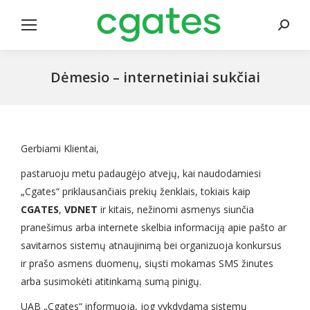
Search
Dėmesio – internetiniai sukčiai
Gerbiami Klientai,
pastaruoju metu padaugėjo atvejų, kai naudodamiesi
„Cgates“ priklausančiais prekių ženklais, tokiais kaip
CGATES
,
VDNET
ir kitais, nežinomi asmenys siunčia
pranešimus arba internete skelbia informaciją apie pašto ar
savitarnos sistemų atnaujinimą bei organizuoja konkursus
ir prašo asmens duomenų, siųsti mokamas SMS žinutes
arba susimokėti atitinkamą sumą pinigų.
UAB „Cgates“ informuoja, jog vykdydama sistemų