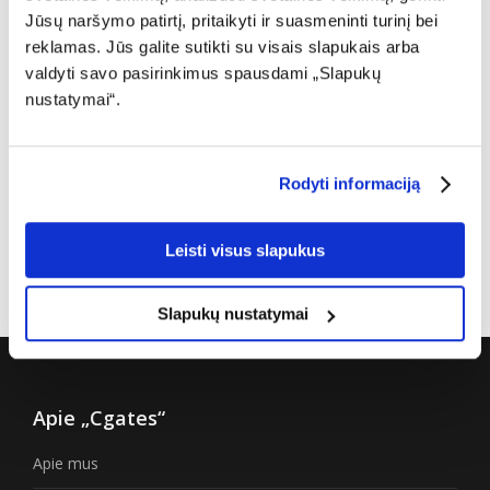
Jūsų naršymo patirtį, pritaikyti ir suasmeninti turinį bei
DUK: Sutartys
reklamas. Jūs galite sutikti su visais slapukais arba
valdyti savo pasirinkimus spausdami „Slapukų
DUK: Sąskaitos
nustatymai“.
Įrangos komplektacija
Rodyti informaciją
Savitarnos svetainė
Kontaktai
Leisti visus slapukus
Slapukų nustatymai
Apie „Cgates“
Apie mus