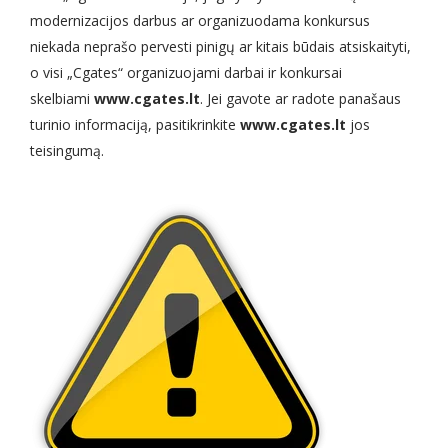
modernizacijos darbus ar organizuodama konkursus
niekada neprašo pervesti pinigų ar kitais būdais atsiskaityti,
o visi „Cgates“ organizuojami darbai ir konkursai
skelbiami
www.cgates.lt
. Jei gavote ar radote panašaus
turinio informaciją, pasitikrinkite
www.cgates.lt
jos
teisingumą.