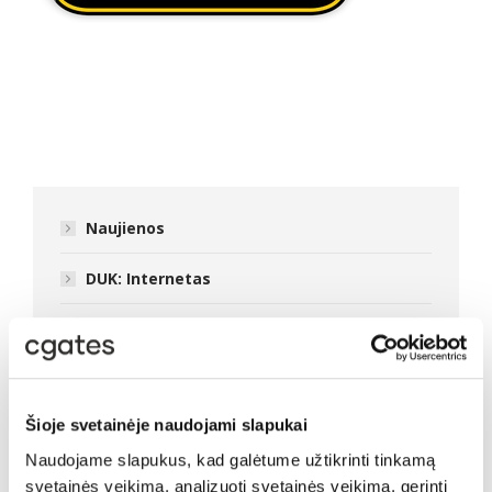
Naujienos
DUK: Internetas
DUK: Televizija
Naujos kartos CGATES TV
Šioje svetainėje naudojami slapukai
Sumani televizija
Naudojame slapukus, kad galėtume užtikrinti tinkamą
Skaitmeninė televizija
svetainės veikimą, analizuoti svetainės veikimą, gerinti