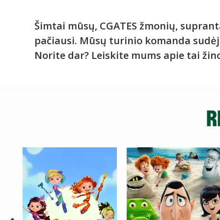
Šimtai mūsų, CGATES žmonių, supranta,
pačiausi. Mūsų turinio komanda sudėjo 
Norite dar? Leiskite mums apie tai žino
R