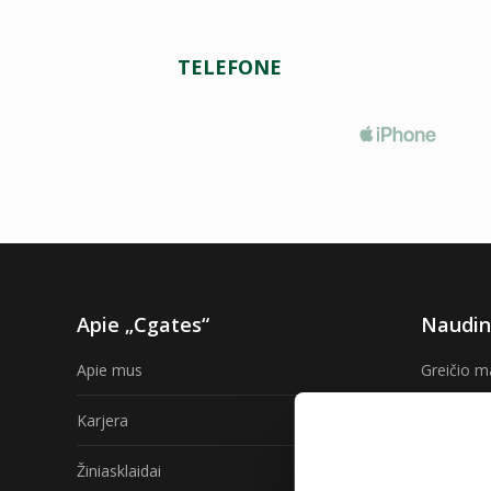
TELEFONE
Apie „Cgates“
Naudin
Apie mus
Greičio m
Karjera
TV progra
Žiniasklaidai
Internetas