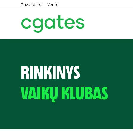
Privatiems
Verslui
RINKINYS
VAIKŲ KLUBAS