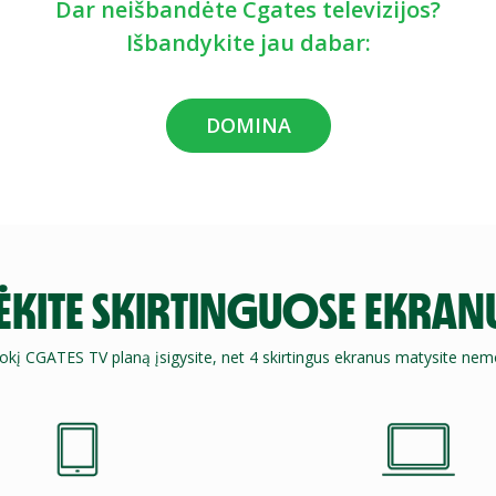
Dar neišbandėte Cgates televizijos?
Išbandykite jau dabar:
DOMINA
ĖKITE SKIRTINGUOSE EKRA
kokį CGATES TV planą įsigysite, net 4 skirtingus ekranus matysite ne