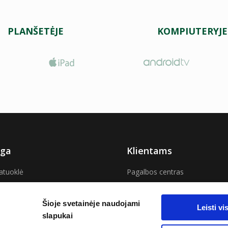
PLANŠETĖJE
KOMPIUTERYJE
ga
Klientams
atuoklė
Pagalbos centras
ma savaitei
Aktualios naujienos
Šioje svetainėje naudojami
Leisti v
slapukai
 Vilniuje
DUK