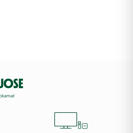
NUOSE
mokamai!