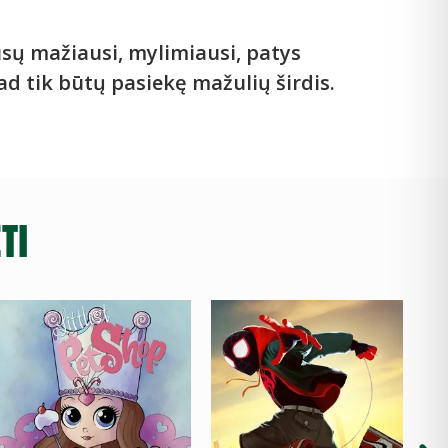
sų mažiausi, mylimiausi, patys
ad tik būtų pasiekę mažulių širdis.
TI