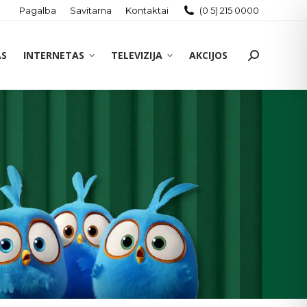
Pagalba
Savitarna
Kontaktai
(0 5) 215 0000
AS
INTERNETAS
TELEVIZIJA
AKCIJOS
Search: