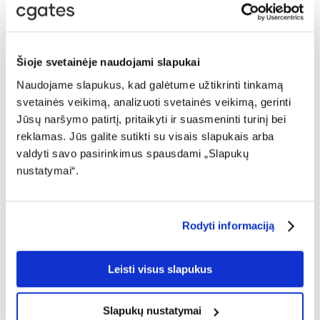
Kad ir kokį CGATES TV planą įsigysite, net 4 skirtingus
ekranus matysite nemokamai!
Šioje svetainėje naudojami slapukai
Naudojame slapukus, kad galėtume užtikrinti tinkamą
svetainės veikimą, analizuoti svetainės veikimą, gerinti
Jūsų naršymo patirtį, pritaikyti ir suasmeninti turinį bei
reklamas. Jūs galite sutikti su visais slapukais arba
valdyti savo pasirinkimus spausdami „Slapukų
TELEFONE
PLANŠETĖJE
nustatymai“.
Rodyti informaciją
Leisti visus slapukus
Slapukų nustatymai
KOMPIUTERYJE
TELEVIZORIUJE