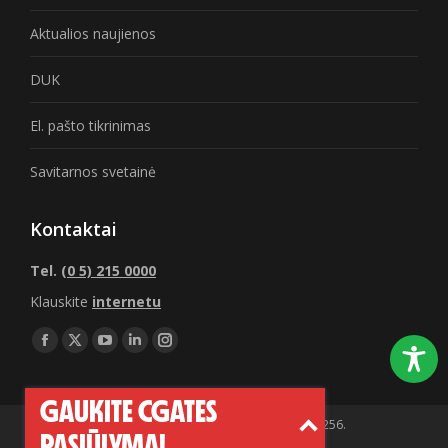
Aktualios naujienos
DUK
El. pašto tikrinimas
Savitarnos svetainė
Kontaktai
Tel.
(0 5) 215 0000
Klauskite
internetu
Find us on:
Facebook
X
YouTube
Linkedin
Instagram
page
page
page
page
page
GAUKITE CGATES
opens
opens
opens
opens
opens
© UAB „Cgates“. Įmonės kodas 120622256.
in
in
in
in
in
PASIŪLYMĄ!
Informacija