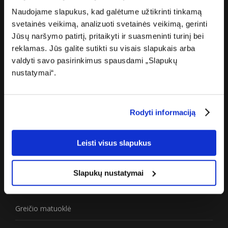
Naudojame slapukus, kad galėtume užtikrinti tinkamą
Apie „Cgates“
svetainės veikimą, analizuoti svetainės veikimą, gerinti
Jūsų naršymo patirtį, pritaikyti ir suasmeninti turinį bei
Apie mus
reklamas. Jūs galite sutikti su visais slapukais arba
valdyti savo pasirinkimus spausdami „Slapukų
Karjera
nustatymai“.
Žiniasklaidai
Partneriams
Rodyti informaciją
Privatumo politika
Leisti visus slapukus
Prieinamumo paraiška
Slapukų nustatymai
Naudinga
Greičio matuoklė