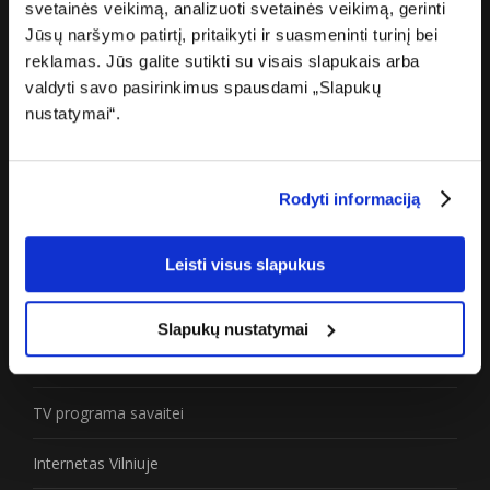
Apie mus
svetainės veikimą, analizuoti svetainės veikimą, gerinti
Jūsų naršymo patirtį, pritaikyti ir suasmeninti turinį bei
Karjera
reklamas. Jūs galite sutikti su visais slapukais arba
valdyti savo pasirinkimus spausdami „Slapukų
Žiniasklaidai
nustatymai“.
Partneriams
Rodyti informaciją
Privatumo politika
Prieinamumo paraiška
Leisti visus slapukus
Naudinga
Slapukų nustatymai
Greičio matuoklė
TV programa savaitei
Internetas Vilniuje