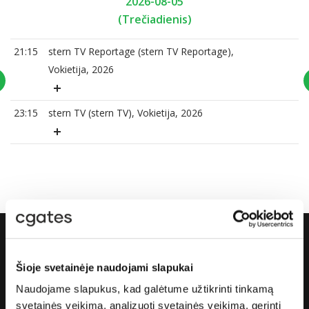
2026-08-05
(Trečiadienis)
21:15
stern TV Reportage (stern TV Reportage),
Vokietija, 2026
23:15
stern TV (stern TV), Vokietija, 2026
Apie „Cgates“
Šioje svetainėje naudojami slapukai
Naudojame slapukus, kad galėtume užtikrinti tinkamą
Apie mus
svetainės veikimą, analizuoti svetainės veikimą, gerinti