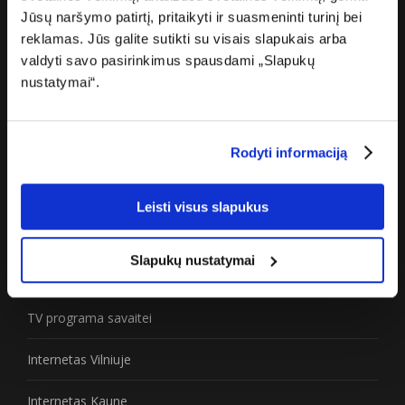
Jūsų naršymo patirtį, pritaikyti ir suasmeninti turinį bei
Karjera
reklamas. Jūs galite sutikti su visais slapukais arba
valdyti savo pasirinkimus spausdami „Slapukų
Žiniasklaidai
nustatymai“.
Partneriams
Privatumo politika
Rodyti informaciją
Prieinamumo paraiška
Leisti visus slapukus
Naudinga
Slapukų nustatymai
Greičio matuoklė
TV programa savaitei
Internetas Vilniuje
Internetas Kaune