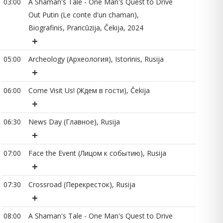
03:00
A Shaman's Tale - One Man's Quest to Drive
05
Out Putin (Le conte d'un chaman),
Biografinis, Prancūzija, Čekija, 2024
05
05:00
Archeology (Археология), Istorinis, Rusija
06
06:00
Come Visit Us! (Ждем в гости), Čekija
06
06:30
News Day (Главное), Rusija
07
07:00
Face the Event (Лицом к событию), Rusija
08
07:30
Crossroad (Перекресток), Rusija
08:00
A Shaman's Tale - One Man's Quest to Drive
10