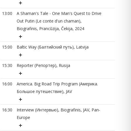
16
13:00
A Shaman's Tale - One Man's Quest to Drive
Out Putin (Le conte d'un chaman),
Biografinis, Prancūzija, Čekija, 2024
16
15:00
Baltic Way (Балтийский путь), Latvija
17
15:30
Reporter (Репортер), Rusija
18
16:00
America. Big Road Trip Program (Америка.
Большое путешествие), JAV
18
16:30
Interview (Интервью), Biografinis, JAV, Pan-
19
Europe