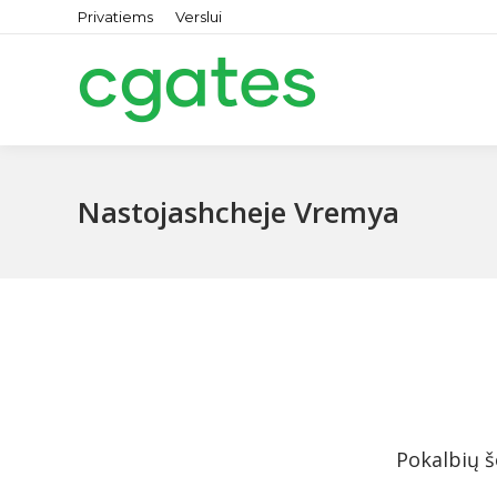
Privatiems
Verslui
Nastojashcheje Vremya
Pokalbių š