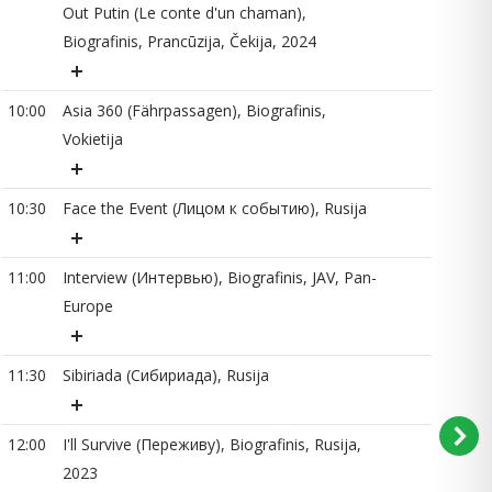
Out Putin (Le conte d'un chaman),
Biografinis, Prancūzija, Čekija, 2024
10
10:00
Asia 360 (Fährpassagen), Biografinis,
Vokietija
11
10:30
Face the Event (Лицом к событию), Rusija
11
11:00
Interview (Интервью), Biografinis, JAV, Pan-
12
Europe
15
11:30
Sibiriada (Сибириада), Rusija
12:00
I'll Survive (Переживу), Biografinis, Rusija,
15
2023