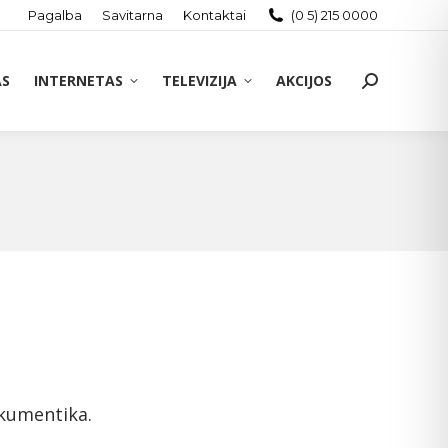
Pagalba
Savitarna
Kontaktai
(0 5) 215 0000
AS
INTERNETAS
TELEVIZIJA
AKCIJOS
Search:
okumentika.