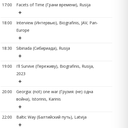
20
17:00
Facets of Time (Грани времени), Rusija
18:00
Interview (Интервью), Biografinis, JAV, Pan-
Europe
22
18:30
Sibiriada (Сибириада), Rusija
22
19:00
I'll Survive (Переживу), Biografinis, Rusija,
2023
23
20:00
Georgia: (not) one war (Грузия: (не) одна
война), Istorinis, Karinis
23
22:00
Baltic Way (Балтийский путь), Latvija