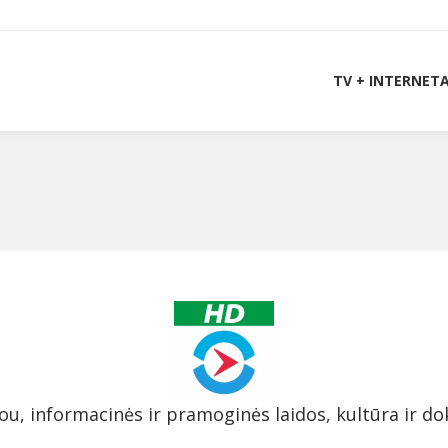
TV + INTERNET
ou, informacinės ir pramoginės laidos, kultūra ir d