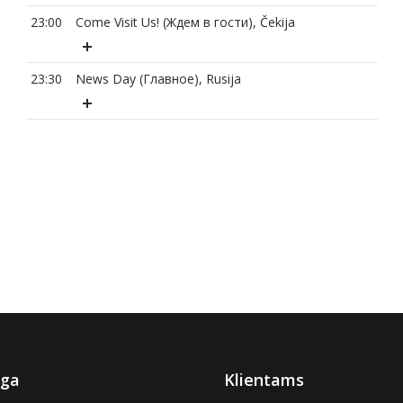
23:00
Come Visit Us! (Ждем в гости), Čekija
23:30
News Day (Главное), Rusija
ga
Klientams