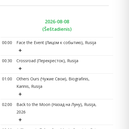
2026-08-08
(Šeštadienis)
00:00
Face the Event (Лицом к событию), Rusija
00
00:30
Crossroad (Перекресток), Rusija
01
01:00
Others Ours (Чужие Свои), Biografinis,
Karinis, Rusija
01
02:00
Back to the Moon (Назад на Луну), Rusija,
03
2026