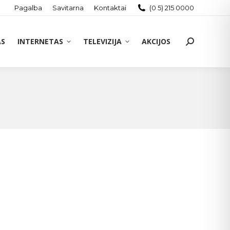
Pagalba
Savitarna
Kontaktai
(0 5) 215 0000
AS
INTERNETAS
TELEVIZIJA
AKCIJOS
Search: