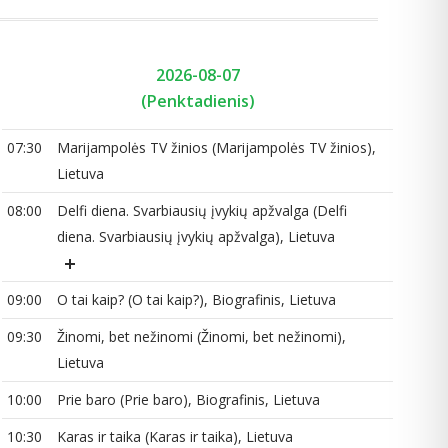
2026-08-07
(Penktadienis)
07:30
Marijampolės TV žinios (Marijampolės TV žinios),
08
Lietuva
08:00
Delfi diena. Svarbiausių įvykių apžvalga (Delfi
09
diena. Svarbiausių įvykių apžvalga), Lietuva
10
09:00
O tai kaip? (O tai kaip?), Biografinis, Lietuva
10
09:30
Žinomi, bet nežinomi (Žinomi, bet nežinomi),
11
Lietuva
10:00
Prie baro (Prie baro), Biografinis, Lietuva
11
10:30
Karas ir taika (Karas ir taika), Lietuva
12