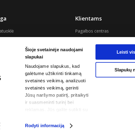
ga
Klientams
atuoklė
Pagalbos centras
ma savaitei
Aktualios naujienos
Šioje svetainėje naudojami
Leisti v
slapukai
 Vilniuje
DUK
Naudojame slapukus, kad
Slapukų 
s Kaune
El. pašto tikrinimas
galėtume užtikrinti tinkamą
svetainės veikimą, analizuoti
Cgates“ pasiūlymą!
Savitarnos svetainė
svetainės veikimą, gerinti
Jūsų naršymo patirtį, pritaikyti
ir suasmeninti turinį bei
reklamas. Jūs galite sutikti su
visais slapukais arba valdyti
savo pasirinkimus spausdami
Rodyti informaciją
„Slapukų nustatymai“.