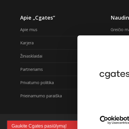
Apie „Cgates“
Naudin
Apie mus
Greičio m
Karjera
TV progra
Žiniasklaidai
Internetas
Partneriams
Interneta
Privatumo politika
Gaukite „
Prieinamumo paraiška
© UAB „Cgates“. Įmonės kodas 120622256.
Gaukite Cgates pasiūlymą!