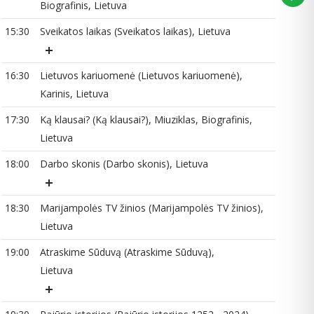
Biografinis, Lietuva
18
15:30
Sveikatos laikas (Sveikatos laikas), Lietuva
18
16:30
Lietuvos kariuomenė (Lietuvos kariuomenė),
19
Karinis, Lietuva
17:30
Ką klausai? (Ką klausai?), Miuziklas, Biografinis,
Lietuva
19
18:00
Darbo skonis (Darbo skonis), Lietuva
18:30
Marijampolės TV žinios (Marijampolės TV žinios),
20
Lietuva
19:00
Atraskime Sūduvą (Atraskime Sūduvą),
Lietuva
21