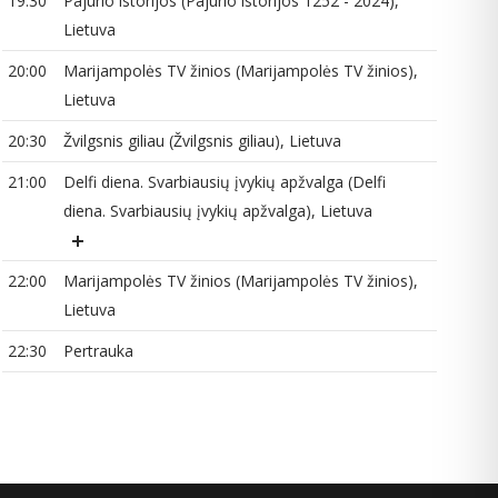
19:30
Pajūrio istorijos (Pajūrio istorijos 1252 - 2024),
22
Lietuva
20:00
Marijampolės TV žinios (Marijampolės TV žinios),
Lietuva
20:30
Žvilgsnis giliau (Žvilgsnis giliau), Lietuva
21:00
Delfi diena. Svarbiausių įvykių apžvalga (Delfi
diena. Svarbiausių įvykių apžvalga), Lietuva
22:00
Marijampolės TV žinios (Marijampolės TV žinios),
Lietuva
22:30
Pertrauka