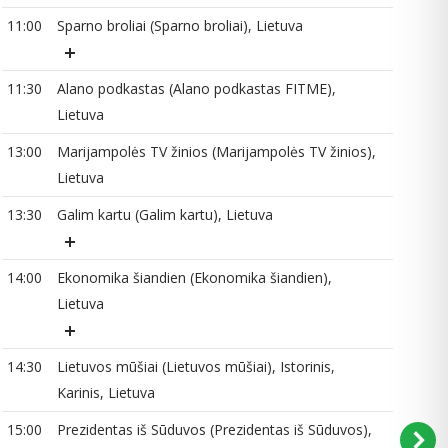
11:00
Sparno broliai (Sparno broliai), Lietuva
11:30
Alano podkastas (Alano podkastas FITME),
12
Lietuva
13:00
Marijampolės TV žinios (Marijampolės TV žinios),
14
Lietuva
14
13:30
Galim kartu (Galim kartu), Lietuva
15
14:00
Ekonomika šiandien (Ekonomika šiandien),
16
Lietuva
16
14:30
Lietuvos mūšiai (Lietuvos mūšiai), Istorinis,
Karinis, Lietuva
17
15:00
Prezidentas iš Sūduvos (Prezidentas iš Sūduvos),