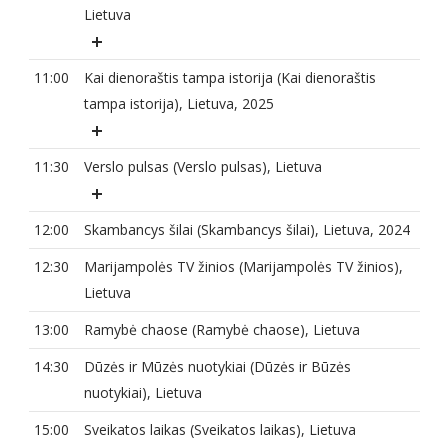
Lietuva
11:00
Kai dienoraštis tampa istorija (Kai dienoraštis
tampa istorija), Lietuva, 2025
11:30
Verslo pulsas (Verslo pulsas), Lietuva
12:00
Skambancys šilai (Skambancys šilai), Lietuva, 2024
12:30
Marijampolės TV žinios (Marijampolės TV žinios),
Lietuva
13:00
Ramybė chaose (Ramybė chaose), Lietuva
14:30
Dūzės ir Mūzės nuotykiai (Dūzės ir Būzės
nuotykiai), Lietuva
15:00
Sveikatos laikas (Sveikatos laikas), Lietuva