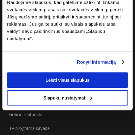
Apie „Cgates“
Naudojame slapukus, kad galėtume užtikrinti tinkamą
svetainės veikimą, analizuoti svetainės veikimą, gerinti
Apie mus
Jūsų naršymo patirtį, pritaikyti ir suasmeninti turinį bei
reklamas. Jūs galite sutikti su visais slapukais arba
Karjera
valdyti savo pasirinkimus spausdami „Slapukų
nustatymai“.
Žiniasklaidai
Partneriams
Rodyti informaciją
Privatumo politika
Leisti visus slapukus
Prieinamumo paraiška
Slapukų nustatymai
Naudinga
Greičio matuoklė
TV programa savaitei