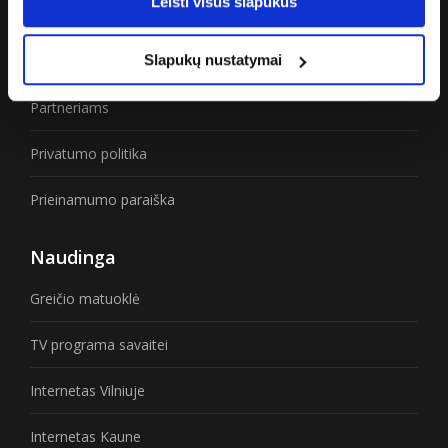
Leisti visus slapukus
Karjera
Slapukų nustatymai
Žiniasklaidai
Partneriams
Privatumo politika
Prieinamumo paraiška
Naudinga
Greičio matuoklė
TV programa savaitei
Internetas Vilniuje
Internetas Kaune