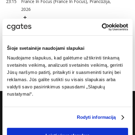
23:15
France In Focus (France In Focus), Prancūzija,
2026
23:30
News (News), Prancūzija, 2026
23:45
Eye on Africa (Eye on Africa), Prancūzija, 2026
Šioje svetainėje naudojami slapukai
Naudojame slapukus, kad galėtume užtikrinti tinkamą
svetainės veikimą, analizuoti svetainės veikimą, gerinti
Jūsų naršymo patirtį, pritaikyti ir suasmeninti turinį bei
reklamas. Jūs galite sutikti su visais slapukais arba
valdyti savo pasirinkimus spausdami „Slapukų
nustatymai“.
Apie „Cgates“
Rodyti informaciją
Apie mus