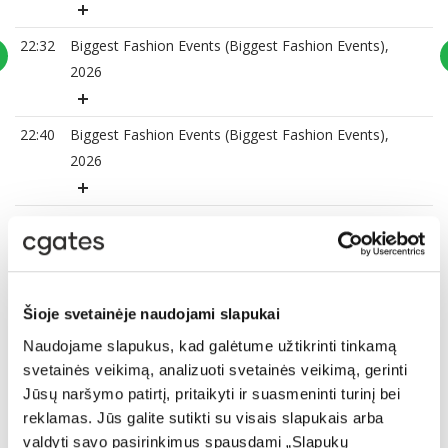
22:32
Biggest Fashion Events (Biggest Fashion Events),
2026
22:40
Biggest Fashion Events (Biggest Fashion Events),
2026
22:49
Club Latino (Club Latino), 2021
23:17
Biggest Fashion Events (Biggest Fashion Events),
2024
Šioje svetainėje naudojami slapukai
Naudojame slapukus, kad galėtume užtikrinti tinkamą
svetainės veikimą, analizuoti svetainės veikimą, gerinti
23:34
Biggest Fashion Events (Biggest Fashion Events),
Jūsų naršymo patirtį, pritaikyti ir suasmeninti turinį bei
2025
reklamas. Jūs galite sutikti su visais slapukais arba
valdyti savo pasirinkimus spausdami „Slapukų