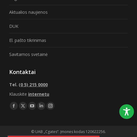
Aktualios naujienos
DUK
El. pašto tikrinimas
Savitarnos svetainė
Kontaktai
Tel.
(0 5) 215 0000
Klauskite
internetu
Find us on:
Facebook
X
YouTube
Linkedin
Instagram
page
page
page
page
page
opens
opens
opens
opens
opens
© UAB „Cgates“. Įmonės kodas 120622256.
in
in
in
in
in