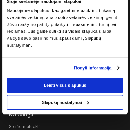
Šioje svetainėje naudojami slapukai
Naudojame slapukus, kad galėtume užtikrinti tinkamą
svetainės veikimą, analizuoti svetainės veikimą, gerinti
Apie „Cgates“
Jūsų naršymo patirtį, pritaikyti ir suasmeninti turinį bei
Apie mus
reklamas. Jūs galite sutikti su visais slapukais arba
valdyti savo pasirinkimus spausdami „Slapukų
Karjera
nustatymai“.
Žiniasklaidai
Rodyti informaciją
Partneriams
Privatumo politika
Leisti visus slapukus
Prieinamumo paraiška
Slapukų nustatymai
Naudinga
Greičio matuoklė