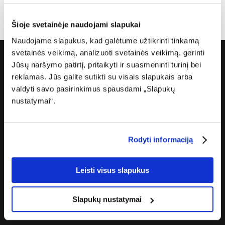
Šioje svetainėje naudojami slapukai
Naudojame slapukus, kad galėtume užtikrinti tinkamą
svetainės veikimą, analizuoti svetainės veikimą, gerinti
Jūsų naršymo patirtį, pritaikyti ir suasmeninti turinį bei
Apie „Cgates“
reklamas. Jūs galite sutikti su visais slapukais arba
valdyti savo pasirinkimus spausdami „Slapukų
Apie mus
nustatymai“.
Karjera
Rodyti informaciją
Žiniasklaidai
Partneriams
Leisti visus slapukus
Privatumo politika
Slapukų nustatymai
Prieinamumo paraiška