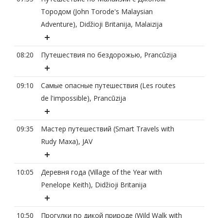
Тородом (John Torode's Malaysian
Adventure), Didžioji Britanija, Malaizija
08:20
Путешествия по бездорожью, Prancūzija
09:10
Самые опасные путешествия (Les routes
de l'impossible), Prancūzija
09:35
Мастер путешествий (Smart Travels with
Rudy Maxa), JAV
10:05
Деревня года (Village of the Year with
Penelope Keith), Didžioji Britanija
10:50
Прогулки по дикой природе (Wild Walk with