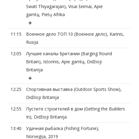
Swati Thiyagarajan), Visai šeimai, Apie
gamtą, Pietų Afrika
11:15
Военное дело ТОП 10 (Военное дело), Karinis,
Rusija
12:05
Лучшие каналы Британии (Barging Round
Britain), Istorinis, Apie gamtą, Didžioji
Britanija
12:25
Спортивная выставка (Outdoor Sports Show),
Didžioji Britanija
12:55
Пустите строителей в дом (Getting the Builders
In), Didžioji Britanija
13:40
Удачная рыбалка (Fishing Fortune),
Norvegija, 2019