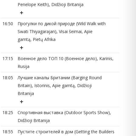
Penelope Keith), Didžioji Britanija
15
16:50
Прогулки по дикой природе (Wild Walk with
Swati Thiyagarajan), Visai šeimai, Apie
16
gamtą, Pietų Afrika
17:15
Военное дело ТОП 10 (Военное дело), Karinis,
17
Rusija
18:05
Лучшие каналы Британии (Barging Round
Britain), Istorinis, Apie gamtą, Didžioji
Britanija
17
18:25
Спортивная выставка (Outdoor Sports Show),
Didžioji Britanija
18
18:55
Пустите строителей в дом (Getting the Builders