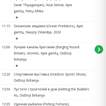
Swati Thiyagarajan), Visai šeimai, Apie
10
gamtą, Pietų Afrika
11:15
Океанские хищники (Ocean Predators), Apie
11
gamtą, Naujoji Zelandija, 2020
12:00
Лучшие каналы Британии (Barging Round
Britain), Istorinis, Apie gamtą, Didžioji
11
Britanija
12:20
Спортивная выставка (Outdoor Sports Show),
12
Didžioji Britanija
12:50
Пустите строителей в дом (Getting the Builders
In), Didžioji Britanija
12
13:35
Удачная рыбалка (Fishing Fortune),