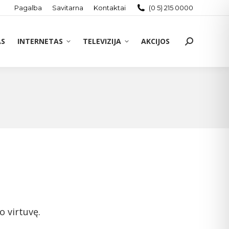
Pagalba
Savitarna
Kontaktai
(0 5) 215 0000
AS
INTERNETAS
TELEVIZIJA
AKCIJOS
Search:
o virtuvę.