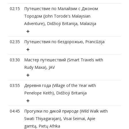
02:15
Путешествие по Малайзии с Джоном
Тородом (John Torode's Malaysian
Adventure), Didžioji Britanija, Malaizija
02:35
Путешествия по бездорожью, Prancūzija
03:30
Мастер путешествий (Smart Travels with
Rudy Maxa), JAV
03:55
Деревня года (Village of the Year with
Penelope Keith), Didžioji Britanija
04:45
Прогулки по дикой природе (Wild Walk with
Swati Thiyagarajan), Visai šeimai, Apie
gamtą, Pietų Afrika