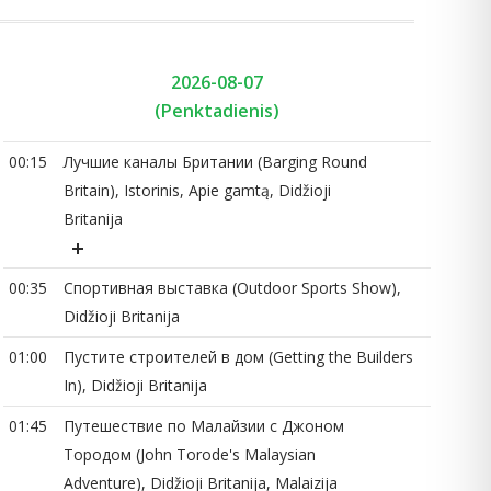
2026-08-07
(Penktadienis)
00:15
Лучшие каналы Британии (Barging Round
00
Britain), Istorinis, Apie gamtą, Didžioji
Britanija
00:35
Спортивная выставка (Outdoor Sports Show),
00
Didžioji Britanija
01:00
Пустите строителей в дом (Getting the Builders
01
In), Didžioji Britanija
01:45
Путешествие по Малайзии с Джоном
01
Тородом (John Torode's Malaysian
Adventure), Didžioji Britanija, Malaizija