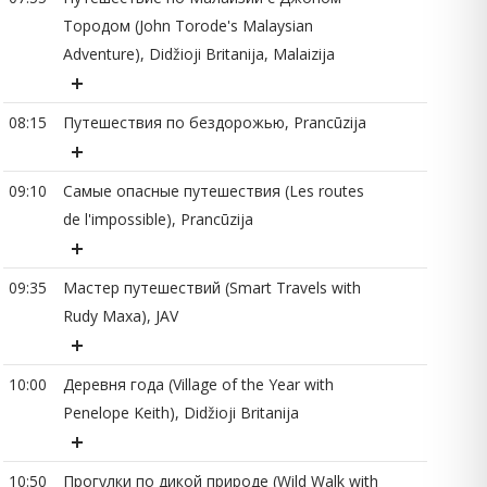
Тородом (John Torode's Malaysian
Adventure), Didžioji Britanija, Malaizija
08:15
Путешествия по бездорожью, Prancūzija
08
09:10
Самые опасные путешествия (Les routes
de l'impossible), Prancūzija
08
09:35
Мастер путешествий (Smart Travels with
Rudy Maxa), JAV
09
10:00
Деревня года (Village of the Year with
Penelope Keith), Didžioji Britanija
09
10:50
Прогулки по дикой природе (Wild Walk with