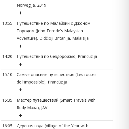
Norvegija, 2019
13
13:55
Путешествие по Малайзии с Джоном
Тородом (John Torode's Malaysian
13
Adventure), Didžioji Britanija, Malaizija
14:20
Путешествия по бездорожью, Prancūzija
14
15:10
Самые опасные путешествия (Les routes
de l'impossible), Prancūzija
14
15:35
Мастер путешествий (Smart Travels with
Rudy Maxa), JAV
15
16:05
Деревня года (Village of the Year with