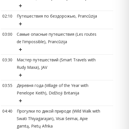
02
02:10
Путешествия по бездорожью, Prancūzija
03:00
Самые опасные путешествия (Les routes
de l'impossible), Prancūzija
02
03:30
Мастер путешествий (Smart Travels with
03
Rudy Maxa), JAV
03:55
Деревня года (Village of the Year with
03
Penelope Keith), Didžioji Britanija
04:40
Прогулки по дикой природе (Wild Walk with
04
Swati Thiyagarajan), Visai šeimai, Apie
gamtą, Pietų Afrika