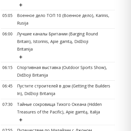
05
05:05
Военное дело ТОП 10 (Военное дело), Karinis,
Rusija
06:00
Лучшие каналы Британии (Barging Round
Britain), Istorinis, Apie gamtą, Didžioji
05
Britanija
06
06:15
Спортивная выставка (Outdoor Sports Show),
Didžioji Britanija
06:45
Пустите строителей в дом (Getting the Builders
In), Didžioji Britanija
06
07:30
Тайные сокровища Тихого Океана (Hidden
Treasures of the Pacific), Apie gamtą, Italija
06
07:55
Путешествие по Малайзии с Джоном
07