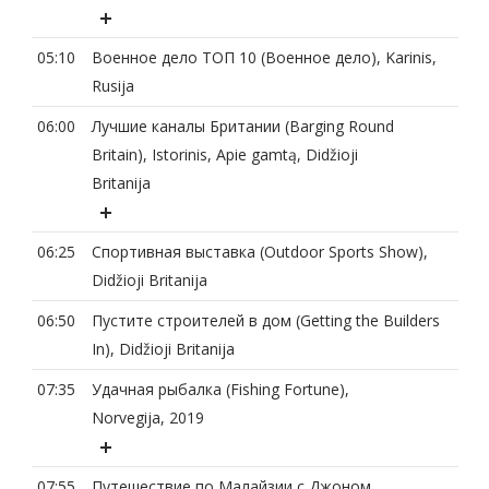
05:10
Военное дело ТОП 10 (Военное дело), Karinis,
Rusija
06:00
Лучшие каналы Британии (Barging Round
Britain), Istorinis, Apie gamtą, Didžioji
Britanija
06:25
Спортивная выставка (Outdoor Sports Show),
Didžioji Britanija
06:50
Пустите строителей в дом (Getting the Builders
In), Didžioji Britanija
07:35
Удачная рыбалка (Fishing Fortune),
Norvegija, 2019
07:55
Путешествие по Малайзии с Джоном