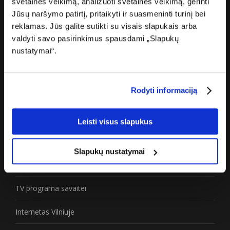
svetainės veikimą, analizuoti svetainės veikimą, gerinti
Jūsų naršymo patirtį, pritaikyti ir suasmeninti turinį bei
Karjera
reklamas. Jūs galite sutikti su visais slapukais arba
valdyti savo pasirinkimus spausdami „Slapukų
Žiniasklaidai
nustatymai“.
Partneriams
Privatumo politika
Rodyti informaciją
Prieinamumo paraiška
Leisti visus slapukus
Naudinga
Slapukų nustatymai
Greičio matuoklė
TV programa savaitei
Internetas Vilniuje