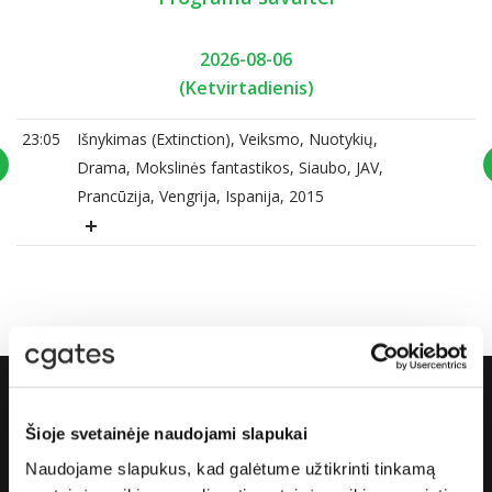
2026-08-06
(Ketvirtadienis)
23:05
Išnykimas (Extinction), Veiksmo, Nuotykių,
Drama, Mokslinės fantastikos, Siaubo, JAV,
Prancūzija, Vengrija, Ispanija, 2015
Apie „Cgates“
Šioje svetainėje naudojami slapukai
Naudojame slapukus, kad galėtume užtikrinti tinkamą
Apie mus