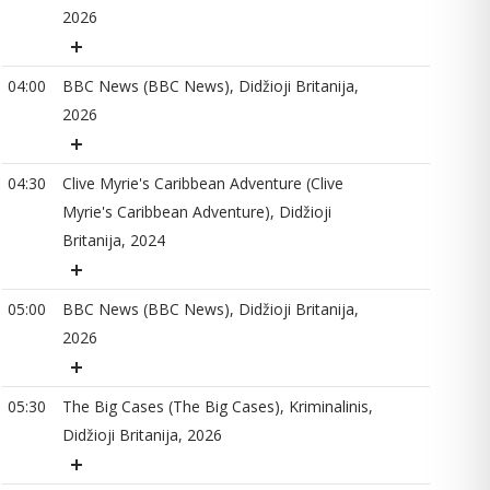
2026
04
04:00
BBC News (BBC News), Didžioji Britanija,
2026
05
04:30
Clive Myrie's Caribbean Adventure (Clive
Myrie's Caribbean Adventure), Didžioji
Britanija, 2024
05
05:00
BBC News (BBC News), Didžioji Britanija,
2026
06
05:30
The Big Cases (The Big Cases), Kriminalinis,
Didžioji Britanija, 2026
06