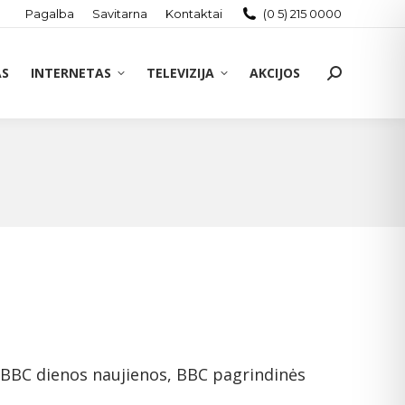
Pagalba
Savitarna
Kontaktai
(0 5) 215 0000
AS
INTERNETAS
TELEVIZIJA
AKCIJOS
Search:
s: BBC dienos naujienos, BBC pagrindinės