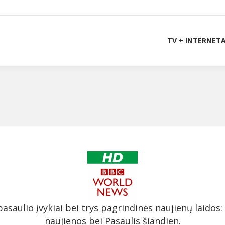
TV + INTERNET
asaulio įvykiai bei trys pagrindinės naujienų laido
naujienos bei Pasaulis šiandien.