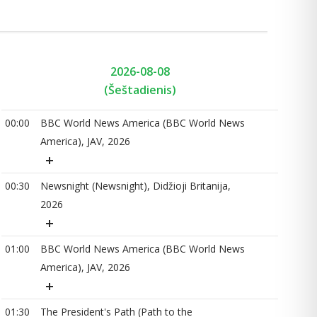
2026-08-08
(Šeštadienis)
00:00
BBC World News America (BBC World News
00
America), JAV, 2026
00:30
Newsnight (Newsnight), Didžioji Britanija,
01
2026
01:00
BBC World News America (BBC World News
01
America), JAV, 2026
01:30
The President's Path (Path to the
02