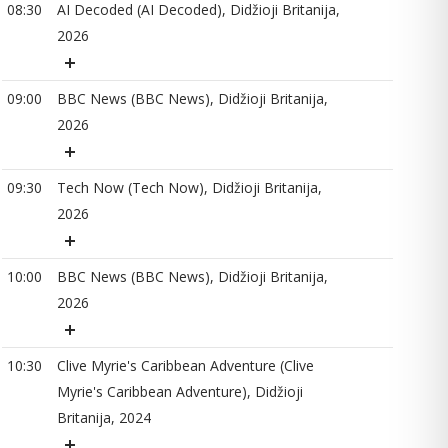
08:30
AI Decoded (AI Decoded), Didžioji Britanija,
2026
09
09:00
BBC News (BBC News), Didžioji Britanija,
2026
10
09:30
Tech Now (Tech Now), Didžioji Britanija,
2026
10
10:00
BBC News (BBC News), Didžioji Britanija,
2026
10:30
Clive Myrie's Caribbean Adventure (Clive
11
Myrie's Caribbean Adventure), Didžioji
Britanija, 2024