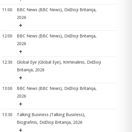
12
11:00
BBC News (BBC News), Didžioji Britanija,
2026
12
12:00
BBC News (BBC News), Didžioji Britanija,
2026
13
12:30
Global Eye (Global Eye), Kriminalinis, Didžioji
Britanija, 2026
13
13:00
BBC News (BBC News), Didžioji Britanija,
2026
13
13:30
Talking Business (Talking Business),
Biografinis, Didžioji Britanija, 2026