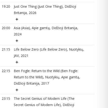
19:20
Just One Thing (Just One Thing), Didžioji
21
Britanija, 2026
20:00
Asia (Asia), Apie gamtą, Didžioji Britanija,
22
2024
21:15
Life Below Zero (Life Below Zero), Nuotykių,
JAV, 2021
23
22:15
Ben Fogle: Return to the Wild (Ben Fogle:
Return to the Wild), Nuotykių, Apie gamtą,
Didžioji Britanija, 2017
23:15
The Secret Genius of Modern Life (The
Secret Genius of Modern Life), Didžioji