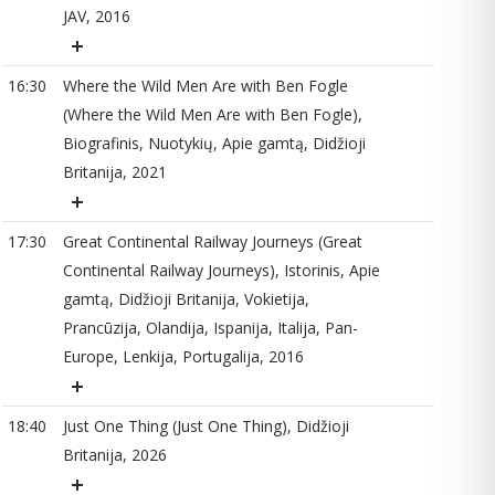
JAV, 2016
18
16:30
Where the Wild Men Are with Ben Fogle
(Where the Wild Men Are with Ben Fogle),
Biografinis, Nuotykių, Apie gamtą, Didžioji
Britanija, 2021
18
17:30
Great Continental Railway Journeys (Great
Continental Railway Journeys), Istorinis, Apie
gamtą, Didžioji Britanija, Vokietija,
19
Prancūzija, Olandija, Ispanija, Italija, Pan-
Europe, Lenkija, Portugalija, 2016
18:40
Just One Thing (Just One Thing), Didžioji
20
Britanija, 2026