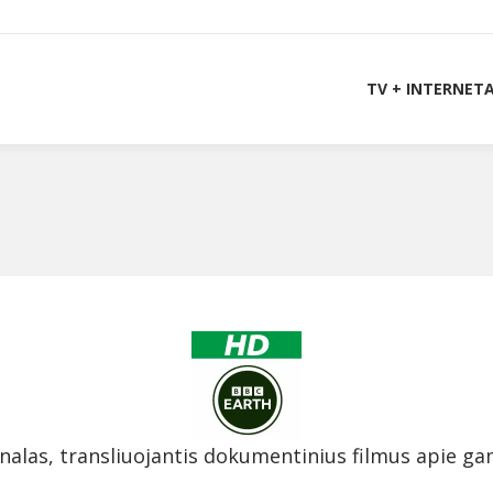
TV + INTERNET
analas, transliuojantis dokumentinius filmus apie ga