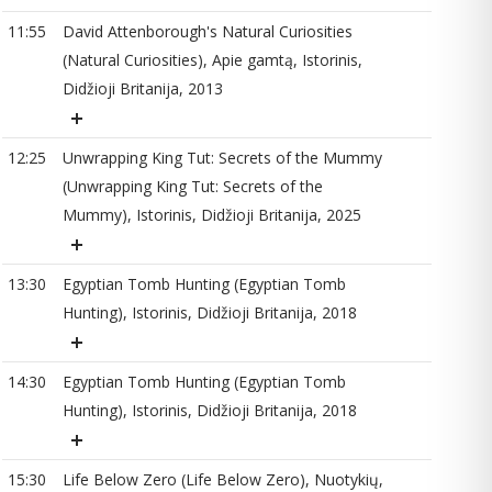
11:55
David Attenborough's Natural Curiosities
(Natural Curiosities), Apie gamtą, Istorinis,
13
Didžioji Britanija, 2013
12:25
Unwrapping King Tut: Secrets of the Mummy
(Unwrapping King Tut: Secrets of the
14
Mummy), Istorinis, Didžioji Britanija, 2025
13:30
Egyptian Tomb Hunting (Egyptian Tomb
16
Hunting), Istorinis, Didžioji Britanija, 2018
14:30
Egyptian Tomb Hunting (Egyptian Tomb
16
Hunting), Istorinis, Didžioji Britanija, 2018
15:30
Life Below Zero (Life Below Zero), Nuotykių,