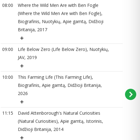
08:00
Where the Wild Men Are with Ben Fogle
10
(Where the Wild Men Are with Ben Fogle),
Biografinis, Nuotykių, Apie gamtą, Didžioji
Britanija, 2017
11
09:00
Life Below Zero (Life Below Zero), Nuotykių,
JAV, 2019
10:00
This Farming Life (This Farming Life),
Biografinis, Apie gamtą, Didžioji Britanija,
2026
12
11:15
David Attenborough's Natural Curiosities
(Natural Curiosities), Apie gamtą, Istorinis,
Didžioji Britanija, 2014
12