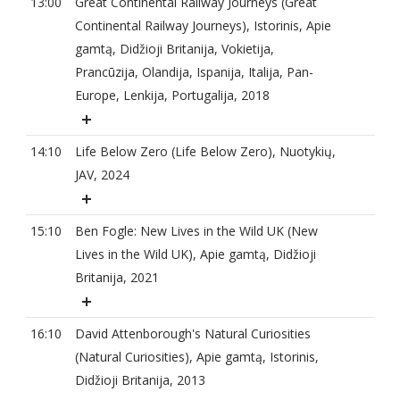
13:00
Great Continental Railway Journeys (Great
Continental Railway Journeys), Istorinis, Apie
gamtą, Didžioji Britanija, Vokietija,
Prancūzija, Olandija, Ispanija, Italija, Pan-
Europe, Lenkija, Portugalija, 2018
14:10
Life Below Zero (Life Below Zero), Nuotykių,
JAV, 2024
15:10
Ben Fogle: New Lives in the Wild UK (New
Lives in the Wild UK), Apie gamtą, Didžioji
Britanija, 2021
16:10
David Attenborough's Natural Curiosities
(Natural Curiosities), Apie gamtą, Istorinis,
Didžioji Britanija, 2013