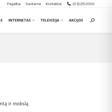
Pagalba
Savitarna
Kontaktai
(0 5) 215 0000
AS
INTERNETAS
TELEVIZIJA
AKCIJOS
Search:
mtą ir mokslą.