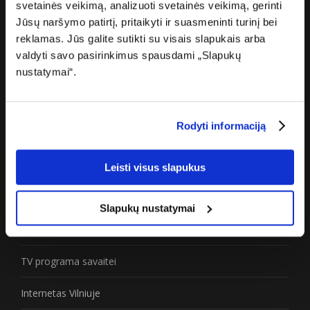
Apie mus
svetainės veikimą, analizuoti svetainės veikimą, gerinti
Jūsų naršymo patirtį, pritaikyti ir suasmeninti turinį bei
Karjera
reklamas. Jūs galite sutikti su visais slapukais arba
valdyti savo pasirinkimus spausdami „Slapukų
Žiniasklaidai
nustatymai“.
Partneriams
Rodyti informaciją
Privatumo politika
Prieinamumo paraiška
Leisti visus slapukus
Naudinga
Slapukų nustatymai
Greičio matuoklė
TV programa savaitei
Internetas Vilniuje