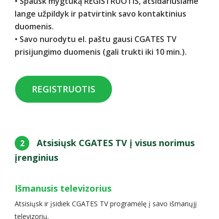
• Spausk mygtuką
REGISTRUOTIS
, atsidariusiame
lange užpildyk ir patvirtink savo kontaktinius
duomenis.
• Savo nurodytu el. paštu gausi CGATES TV
prisijungimo duomenis (gali trukti iki 10 min.).
REGISTRUOTIS
Atsisiųsk CGATES TV į visus norimus
2
įrenginius
Išmanusis televizorius
Atsisiųsk ir įsidiek CGATES TV programėlę į savo išmanųjį
televizorių.