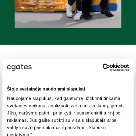
45 TV KANALAI
JŪSŲ LAISVALAIKIUI
LIETUVIŠKI KANALAI
Šioje svetainėje naudojami slapukai
Naudojame slapukus, kad galėtume užtikrinti tinkamą
svetainės veikimą, analizuoti svetainės veikimą, gerinti
Jūsų naršymo patirtį, pritaikyti ir suasmeninti turinį bei
reklamas. Jūs galite sutikti su visais slapukais arba
valdyti savo pasirinkimus spausdami „Slapukų
nustatymai“.