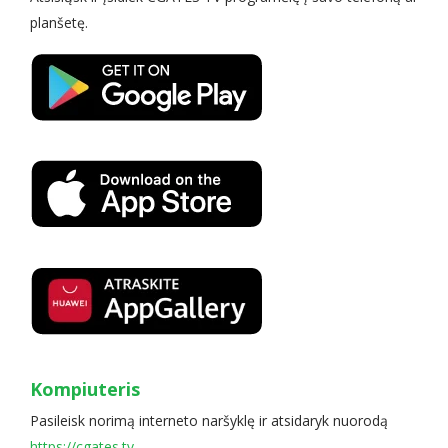
planšetę.
Kompiuteris
Pasileisk norimą interneto naršyklę ir atsidaryk nuorodą
https://cgates.tv
.