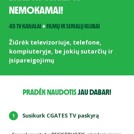
NEMOKAMAI!
45 TV KANALAI
+
FILMŲ IR SERIALŲ KLUBAI
Žiūrėk televizoriuje, telefone,
kompiuteryje, be jokių sutarčių ir
įsipareigojimų
PRADĖK NAUDOTIS
JAU DABAR!
Susikurk CGATES TV paskyrą
1