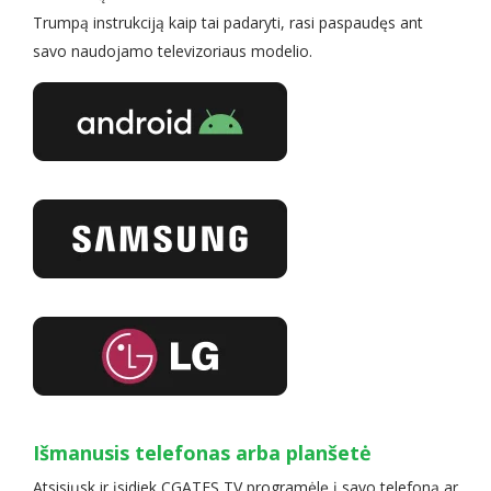
Trumpą instrukciją kaip tai padaryti, rasi paspaudęs ant
savo naudojamo televizoriaus modelio.
Išmanusis telefonas arba planšetė
Atsisiųsk ir įsidiek CGATES TV programėlę į savo telefoną ar